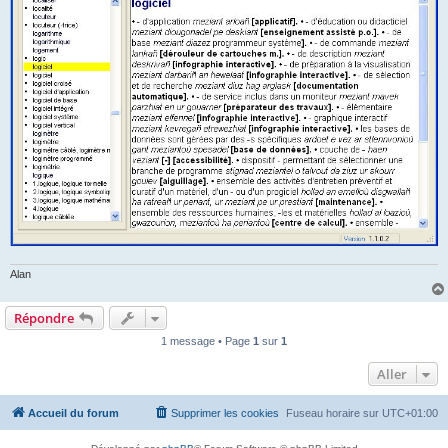
Alan
Répondre
1 message • Page
1
sur
1
Aller
Accueil du forum
Supprimer les cookies
Fuseau horaire sur
UTC+01:00