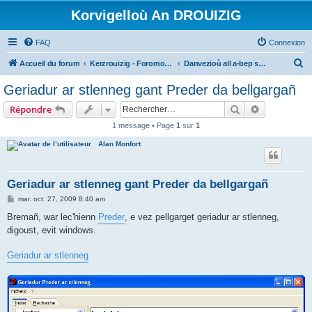
Korvigelloù An DROUIZIG
FAQ
Connexion
R
Accueil du forum
Kerzrouizig - Foromoù An Drouizig
Danvezioù all a-bep seurt
e
Geriadur ar stlenneg gant Preder da bellgargañ
c
Rechercher
Recherche 
Répondre
h
1 message • Page
1
sur
1
e
Alan Monfort
r
c
h
Geriadur ar stlenneg gant Preder da bellgargañ
e
M
mar. oct. 27, 2009 8:40 am
e
r
s
Bremañ, war lec'hienn
Preder
, e vez pellgarget geriadur ar stlenneg,
s
digoust, evit windows.
a
g
e
Geriadur ar stlenneg