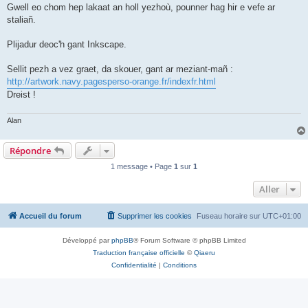
Gwell eo chom hep lakaat an holl yezhoù, pounner hag hir e vefe ar
staliañ.
Plijadur deoc'h gant Inkscape.
Sellit pezh a vez graet, da skouer, gant ar meziant-mañ :
http://artwork.navy.pagesperso-orange.fr/indexfr.html
Dreist !
Alan
Répondre
1 message • Page
1
sur
1
Aller
Accueil du forum
Supprimer les cookies
Fuseau horaire sur
UTC+01:00
Développé par
phpBB
® Forum Software © phpBB Limited
Traduction française officielle
©
Qiaeru
Confidentialité
|
Conditions