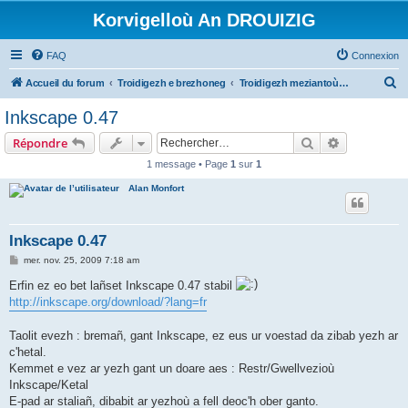
Korvigelloù An DROUIZIG
FAQ
Connexion
R
Accueil du forum
Troidigezh e brezhoneg
Troidigezh meziantoù all (frank a wirioù evit an darn vrasañ anezho)
e
Inkscape 0.47
c
Rechercher
Recherche 
Répondre
h
1 message • Page
1
sur
1
e
Alan Monfort
r
c
h
Inkscape 0.47
e
M
mer. nov. 25, 2009 7:18 am
e
r
s
Erfin ez eo bet lañset Inkscape 0.47 stabil
s
http://inkscape.org/download/?lang=fr
a
g
e
Taolit evezh : bremañ, gant Inkscape, ez eus ur voestad da zibab yezh ar
c'hetal.
Kemmet e vez ar yezh gant un doare aes : Restr/Gwellvezioù
Inkscape/Ketal
E-pad ar staliañ, dibabit ar yezhoù a fell deoc'h ober ganto.