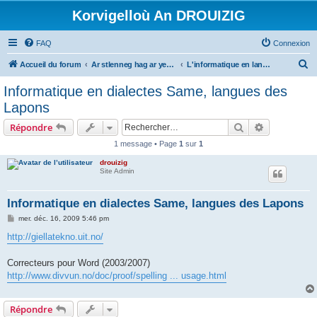
Korvigelloù An DROUIZIG
FAQ
Connexion
R
Accueil du forum
Ar stlenneg hag ar yezhoù bihan er bed a-bezh
L'informatique en langues régionales et minoritaires
e
Informatique en dialectes Same, langues des
c
Lapons
h
Rechercher
Recherche 
Répondre
e
1 message • Page
1
sur
1
r
drouizig
c
Site Admin
h
e
Informatique en dialectes Same, langues des Lapons
r
M
mer. déc. 16, 2009 5:46 pm
e
s
http://giellatekno.uit.no/
s
a
g
Correcteurs pour Word (2003/2007)
e
http://www.divvun.no/doc/proof/spelling ... usage.html
Répondre