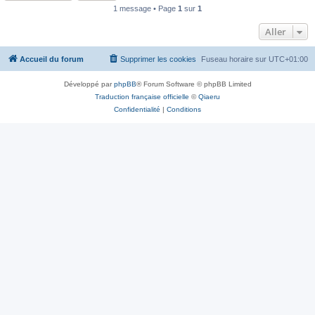
1 message • Page
1
sur
1
Aller
Accueil du forum
Supprimer les cookies
Fuseau horaire sur
UTC+01:00
Développé par
phpBB
® Forum Software © phpBB Limited
Traduction française officielle
©
Qiaeru
Confidentialité
|
Conditions