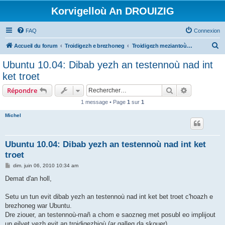
Korvigelloù An DROUIZIG
FAQ
Connexion
R
Accueil du forum
Troidigezh e brezhoneg
Troidigezh meziantoù all (frank a wirioù evit an darn vrasañ anezho)
e
Ubuntu 10.04: Dibab yezh an testennoù nad int
c
ket troet
h
Rechercher
Recherche 
Répondre
e
1 message • Page
1
sur
1
r
Michel
c
h
e
Ubuntu 10.04: Dibab yezh an testennoù nad int ket
troet
r
M
dim. juin 06, 2010 10:34 am
e
s
Demat d'an holl,
s
a
g
Setu un tun evit dibab yezh an testennoù nad int ket bet troet c'hoazh e
e
brezhoneg war Ubuntu.
Dre ziouer, an testennoù-mañ a chom e saozneg met posubl eo implijout
un eilvet yezh evit an troidigezhioù (ar galleg da skouer).