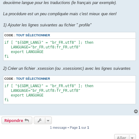
deuxième langue pour les traductions (le français par exemple).
La procédure est un peu compliquée mais c'est mieux que rien!
1) Ajouter les lignes suivantes au fichier ".profile"
CODE :
TOUT SÉLECTIONNER
if [ "${GDM_LANG}" = "br_FR.utf8" ]; then 

   LANGUAGE="br_FR.utf8:fr_FR.utf8" 

   export LANGUAGE 

fi
2) Créer un fichier .xsession (ou .xsessionrc) avec les lignes suivantes
CODE :
TOUT SÉLECTIONNER
if [ "${GDM_LANG}" = "br_FR.utf8" ]; then 

   LANGUAGE="br_FR.utf8:fr_FR.utf8" 

   export LANGUAGE 

fi
Répondre
1 message • Page
1
sur
1
Aller