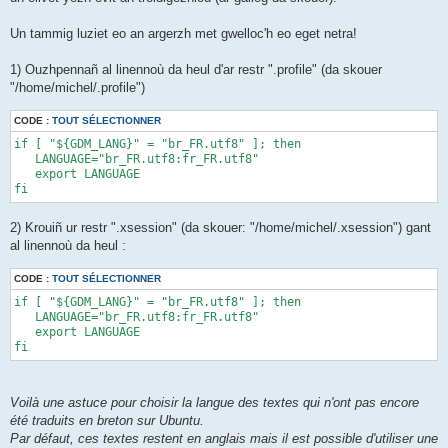
Un tammig luziet eo an argerzh met gwelloc'h eo eget netra!
1) Ouzhpennañ al linennoù da heul d'ar restr ".profile" (da skouer
"/home/michel/.profile")
CODE :
TOUT SÉLECTIONNER
if [ "${GDM_LANG}" = "br_FR.utf8" ]; then 

   LANGUAGE="br_FR.utf8:fr_FR.utf8" 

   export LANGUAGE 

fi
2) Krouiñ ur restr ".xsession" (da skouer: "/home/michel/.xsession") gant
al linennoù da heul :
CODE :
TOUT SÉLECTIONNER
if [ "${GDM_LANG}" = "br_FR.utf8" ]; then 

   LANGUAGE="br_FR.utf8:fr_FR.utf8" 

   export LANGUAGE 

fi
Voilà une astuce pour choisir la langue des textes qui n'ont pas encore
été traduits en breton sur Ubuntu.
Par défaut, ces textes restent en anglais mais il est possible d'utiliser une