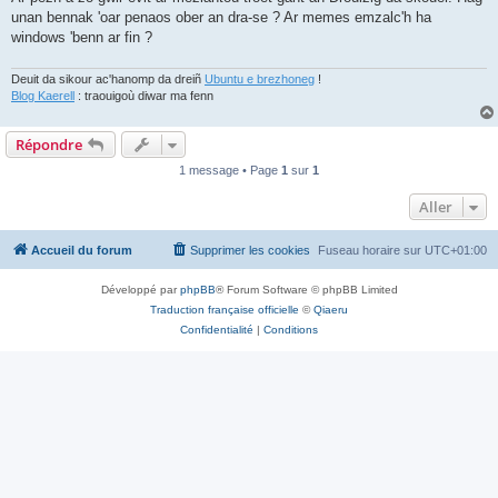
unan bennak 'oar penaos ober an dra-se ? Ar memes emzalc'h ha
windows 'benn ar fin ?
Deuit da sikour ac'hanomp da dreiñ
Ubuntu e brezhoneg
!
Blog Kaerell
: traouigoù diwar ma fenn
Répondre
1 message • Page
1
sur
1
Aller
Accueil du forum
Supprimer les cookies
Fuseau horaire sur
UTC+01:00
Développé par
phpBB
® Forum Software © phpBB Limited
Traduction française officielle
©
Qiaeru
Confidentialité
|
Conditions