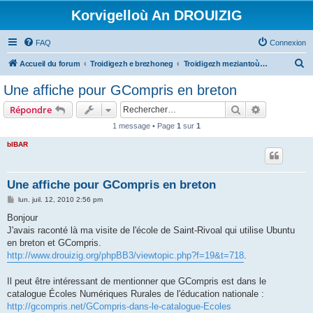
Korvigelloù An DROUIZIG
FAQ
Connexion
R
Accueil du forum
Troidigezh e brezhoneg
Troidigezh meziantoù all (frank a wirioù evit an darn vrasañ anezho)
e
Une affiche pour GCompris en breton
c
Rechercher
Recherche 
Répondre
h
1 message • Page
1
sur
1
e
bIBAR
r
c
h
Une affiche pour GCompris en breton
e
M
lun. juil. 12, 2010 2:56 pm
e
r
s
Bonjour
s
J'avais raconté là ma visite de l'école de Saint-Rivoal qui utilise Ubuntu
a
g
en breton et GCompris.
e
http://www.drouizig.org/phpBB3/viewtopic.php?f=19&t=718
.
Il peut être intéressant de mentionner que GCompris est dans le
catalogue Écoles Numériques Rurales de l'éducation nationale :
http://gcompris.net/GCompris-dans-le-catalogue-Ecoles