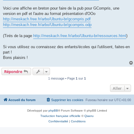
Voici une affiche en breton pour faire de la pub pour GCompris, une
version en pdf et l'autre au format présentation d'OOo
http://meskach.free.fr/arbo/Ubuntu-br/gcompris.pdf
http://meskach.free.fr/arbo/Ubuntu-br/gcompris.odp
(Tirés de la page
http://meskach.free.fr/arbo/Ubuntu-br/ressources.html
)
Si vous utilisez ou connaissez des enfants/écoles qui l'utilisent, faites-en
part !
Bons plaisirs !
Répondre
1 message • Page
1
sur
1
Aller
Accueil du forum
Supprimer les cookies
Fuseau horaire sur
UTC+01:00
Développé par
phpBB
® Forum Software © phpBB Limited
Traduction française officielle
©
Qiaeru
Confidentialité
|
Conditions