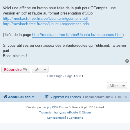
Voici une affiche en breton pour faire de la pub pour GCompris, une
version en pdf et l'autre au format présentation d'OOo
http://meskach.free.fr/arbo/Ubuntu-br/gcompris.pdf
http://meskach.free.fr/arbo/Ubuntu-br/gcompris.odp
(Tirés de la page
http://meskach.free.fr/arbo/Ubuntu-br/ressources.html
)
Si vous utilisez ou connaissez des enfants/écoles qui l'utilisent, faites-en
part !
Bons plaisirs !
Répondre
1 message • Page
1
sur
1
Aller
Accueil du forum
Supprimer les cookies
Fuseau horaire sur
UTC+01:00
Développé par
phpBB
® Forum Software © phpBB Limited
Traduction française officielle
©
Qiaeru
Confidentialité
|
Conditions