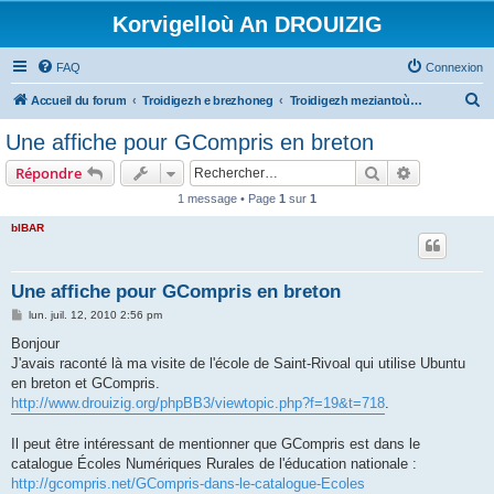
Korvigelloù An DROUIZIG
FAQ
Connexion
R
Accueil du forum
Troidigezh e brezhoneg
Troidigezh meziantoù all (frank a wirioù evit an darn vrasañ anezho)
e
Une affiche pour GCompris en breton
c
Rechercher
Recherche 
Répondre
h
1 message • Page
1
sur
1
e
bIBAR
r
c
h
Une affiche pour GCompris en breton
e
M
lun. juil. 12, 2010 2:56 pm
e
r
s
Bonjour
s
J'avais raconté là ma visite de l'école de Saint-Rivoal qui utilise Ubuntu
a
g
en breton et GCompris.
e
http://www.drouizig.org/phpBB3/viewtopic.php?f=19&t=718
.
Il peut être intéressant de mentionner que GCompris est dans le
catalogue Écoles Numériques Rurales de l'éducation nationale :
http://gcompris.net/GCompris-dans-le-catalogue-Ecoles