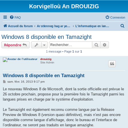
Korvigelloù An DROUIZIG
FAQ
Connexion
R
Accueil du forum
Ar stlenneg hag ar yezhoù bihan er bed a-bezh
L'informatique en langues régionales et minoritaires
e
Windows 8 disponible en Tamazight
c
Rechercher
Recherche 
Répondre
h
1 message • Page
1
sur
1
e
drouizig
r
Site Admin
c
h
Windows 8 disponible en Tamazight
e
M
sam. févr. 16, 2013 9:17 pm
e
r
s
Le nouveau Windows 8 de Microsoft, dont la sortie officielle est prévue le
s
26 octobre prochain, propose pour la première fois le Tamazight parmi les
a
g
langues prises en charge par le système d’exploitation.
e
Le Tamazight est également reconnu comme langue par la Release
Preview de Windows 8 (version quasi définitive), mais n’est pas encore
disponible comme langue d’affichage, donc le bureau et l’interface de
l’ordinateur, ne seront pas traduits en langue amazighe.