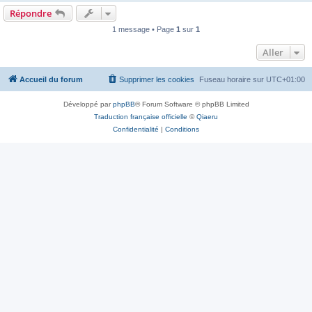
Répondre
1 message • Page
1
sur
1
Aller
Accueil du forum
Supprimer les cookies
Fuseau horaire sur
UTC+01:00
Développé par
phpBB
® Forum Software © phpBB Limited
Traduction française officielle
©
Qiaeru
Confidentialité
|
Conditions