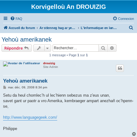
Korvigelloù An DROUIZIG
FAQ
Connexion
R
Accueil du forum
Ar stlenneg hag ar yezhoù bihan er bed a-bezh
L'informatique en langues régionales et minoritaires
e
Yehoù amerikanek
c
Rechercher
Recherche 
Répondre
h
1 message • Page
1
sur
1
e
drouizig
r
Site Admin
c
h
Yehoù amerikanek
e
M
mar. déc. 09, 2008 8:34 pm
e
r
s
Setu da heul chomlec’h ul lec’hienn sebezus ma z'eus unan,
s
savet gant ur paotr a vro Amerika, kembraeger ampart anezhañ oc’hpenn-
a
g
se,
e
http://www.languagegeek.com/
Philippe