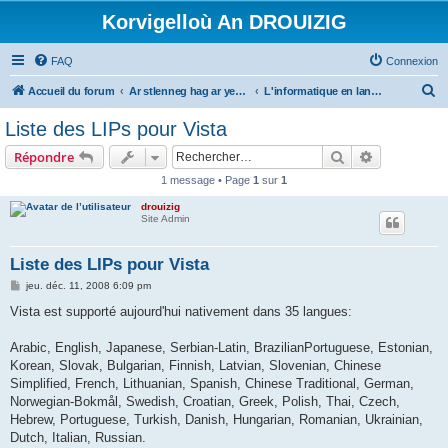
Korvigelloù An DROUIZIG
FAQ
Connexion
R
Accueil du forum
Ar stlenneg hag ar yezhoù bihan er bed a-bezh
L'informatique en langues régionales et minoritaires
e
Liste des LIPs pour Vista
c
Rechercher
Recherche 
Répondre
h
1 message • Page
1
sur
1
e
drouizig
r
Site Admin
c
h
Liste des LIPs pour Vista
e
M
jeu. déc. 11, 2008 6:09 pm
e
r
s
Vista est supporté aujourd'hui nativement dans 35 langues:
s
a
g
Arabic, English, Japanese, Serbian-Latin, BrazilianPortuguese, Estonian,
e
Korean, Slovak, Bulgarian, Finnish, Latvian, Slovenian, Chinese
Simplified, French, Lithuanian, Spanish, Chinese Traditional, German,
Norwegian-Bokmål, Swedish, Croatian, Greek, Polish, Thai, Czech,
Hebrew, Portuguese, Turkish, Danish, Hungarian, Romanian, Ukrainian,
Dutch, Italian, Russian.