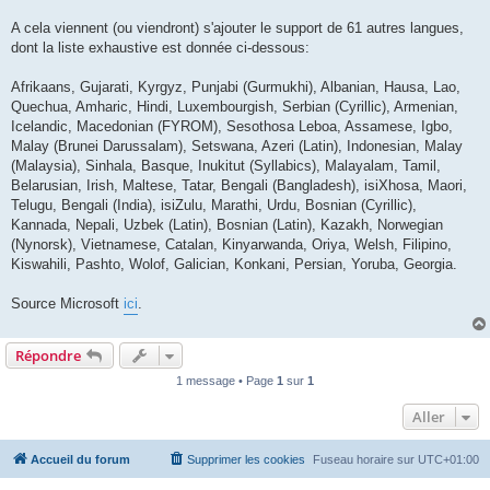
A cela viennent (ou viendront) s'ajouter le support de 61 autres langues,
dont la liste exhaustive est donnée ci-dessous:
Afrikaans, Gujarati, Kyrgyz, Punjabi (Gurmukhi), Albanian, Hausa, Lao,
Quechua, Amharic, Hindi, Luxembourgish, Serbian (Cyrillic), Armenian,
Icelandic, Macedonian (FYROM), Sesothosa Leboa, Assamese, Igbo,
Malay (Brunei Darussalam), Setswana, Azeri (Latin), Indonesian, Malay
(Malaysia), Sinhala, Basque, Inukitut (Syllabics), Malayalam, Tamil,
Belarusian, Irish, Maltese, Tatar, Bengali (Bangladesh), isiXhosa, Maori,
Telugu, Bengali (India), isiZulu, Marathi, Urdu, Bosnian (Cyrillic),
Kannada, Nepali, Uzbek (Latin), Bosnian (Latin), Kazakh, Norwegian
(Nynorsk), Vietnamese, Catalan, Kinyarwanda, Oriya, Welsh, Filipino,
Kiswahili, Pashto, Wolof, Galician, Konkani, Persian, Yoruba, Georgia.
Source Microsoft
ici
.
Répondre
1 message • Page
1
sur
1
Aller
Accueil du forum
Supprimer les cookies
Fuseau horaire sur
UTC+01:00