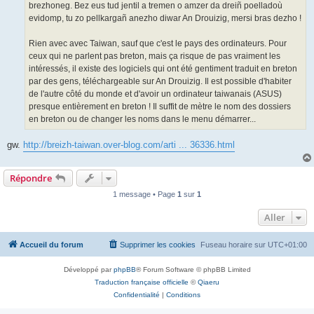
brezhoneg. Bez eus tud jentil a tremen o amzer da dreiñ poelladoù
evidomp, tu zo pellkargañ anezho diwar An Drouizig, mersi bras dezho !
Rien avec avec Taiwan, sauf que c'est le pays des ordinateurs. Pour
ceux qui ne parlent pas breton, mais ça risque de pas vraiment les
intéressés, il existe des logiciels qui ont été gentiment traduit en breton
par des gens, téléchargeable sur An Drouizig. Il est possible d'habiter
de l'autre côté du monde et d'avoir un ordinateur taiwanais (ASUS)
presque entièrement en breton ! Il suffit de mètre le nom des dossiers
en breton ou de changer les noms dans le menu démarrer...
gw.
http://breizh-taiwan.over-blog.com/arti ... 36336.html
Répondre
1 message • Page
1
sur
1
Aller
Accueil du forum
Supprimer les cookies
Fuseau horaire sur
UTC+01:00
Développé par
phpBB
® Forum Software © phpBB Limited
Traduction française officielle
©
Qiaeru
Confidentialité
|
Conditions