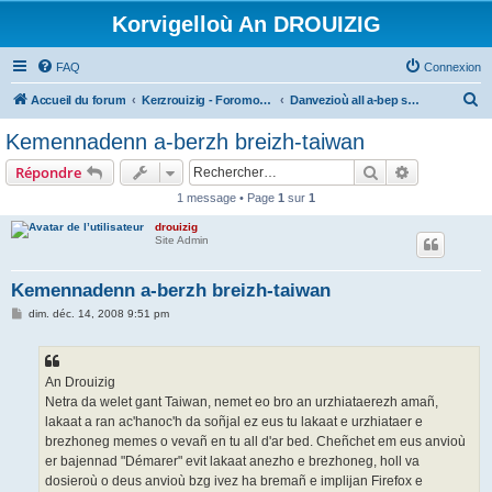
Korvigelloù An DROUIZIG
FAQ
Connexion
R
Accueil du forum
Kerzrouizig - Foromoù An Drouizig
Danvezioù all a-bep seurt
e
Kemennadenn a-berzh breizh-taiwan
c
Rechercher
Recherche 
Répondre
h
1 message • Page
1
sur
1
e
drouizig
r
Site Admin
c
h
Kemennadenn a-berzh breizh-taiwan
e
M
dim. déc. 14, 2008 9:51 pm
e
r
s
s
a
g
An Drouizig
e
Netra da welet gant Taiwan, nemet eo bro an urzhiataerezh amañ,
lakaat a ran ac'hanoc'h da soñjal ez eus tu lakaat e urzhiataer e
brezhoneg memes o vevañ en tu all d'ar bed. Cheñchet em eus anvioù
er bajennad "Démarer" evit lakaat anezho e brezhoneg, holl va
dosieroù o deus anvioù bzg ivez ha bremañ e implijan Firefox e