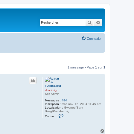
Rechercher
Recherche avancé
Connexion
1 message • Page
1
sur
1
drouizig
Site Admin
Messages :
484
Inscription :
mar. nov. 16, 2004 11:45 am
Localisation :
Gwened/Sant-
Brieg/Pouldreuzig
C
Contact :
o
n
t
a
H
c