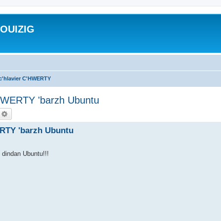
ROUIZIG
 c'hlavier C'HWERTY
'HWERTY 'barzh Ubuntu
echercher
Recherche avancée
ERTY 'barzh Ubuntu
y dindan Ubuntu!!!