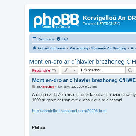
Korvigelloù An D
Foromoù KERZROUIZIG
Raccourcis
FAQ
Accueil du forum
Kerzrouizig - Foromoù An Drouizig
Ar
Mont en-dro ar c´hlavier brezhoneg C
R
Répondre
Mont en-dro ar c´hlavier brezhoneg C'HW
M
par
drouizig
»
lun. janv. 12, 2009 8:22 pm
e
s
A-drugarez da Zominik e c’heller kaout ar c’hlavier c’hwert
s
1000 trugarez dezhañ evit e labour eus ar c’hentañ!
a
g
e
http://dominiko.livejournal.com/20206.html
Philippe