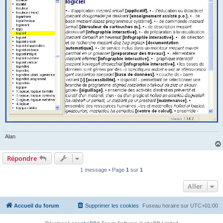
Alan
Répondre
1 message • Page
1
sur
1
Aller
Accueil du forum
Supprimer les cookies
Fuseau horaire sur
UTC+01:00