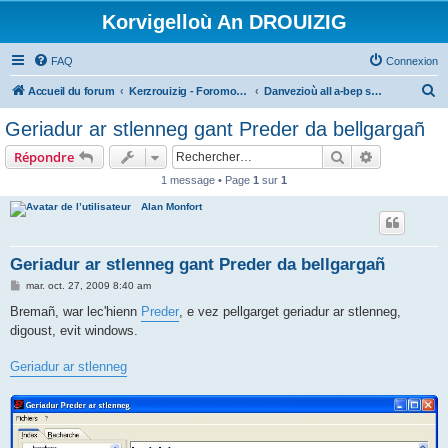
Korvigelloù An DROUIZIG
FAQ
Connexion
R
Accueil du forum
Kerzrouizig - Foromoù An Drouizig
Danvezioù all a-bep seurt
e
Geriadur ar stlenneg gant Preder da bellgargañ
c
Rechercher
Recherche 
Répondre
h
1 message • Page
1
sur
1
e
Alan Monfort
r
c
h
Geriadur ar stlenneg gant Preder da bellgargañ
e
M
mar. oct. 27, 2009 8:40 am
e
r
s
Bremañ, war lec'hienn
Preder
, e vez pellgarget geriadur ar stlenneg,
s
digoust, evit windows.
a
g
e
Geriadur ar stlenneg