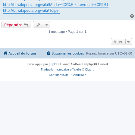
http://br.wikipedia.org/wiki/Modo%C3%B9_kevrega%C3%B1
http://br.wikipedia.org/wiki/Tolper
Répondre
1 message • Page
1
sur
1
Aller
Accueil du forum
Supprimer les cookies
Fuseau horaire sur
UTC+01:00
Développé par
phpBB
® Forum Software © phpBB Limited
Traduction française officielle
©
Qiaeru
Confidentialité
|
Conditions