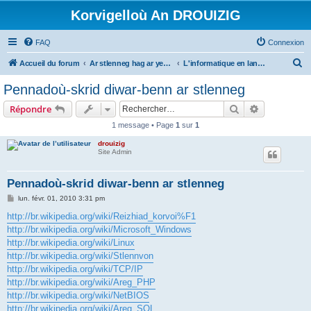
Korvigelloù An DROUIZIG
FAQ
Connexion
R
Accueil du forum
Ar stlenneg hag ar yezhoù bihan er bed a-bezh
L'informatique en langues régionales et minoritaires
e
Pennadoù-skrid diwar-benn ar stlenneg
c
Rechercher
Recherche 
Répondre
h
1 message • Page
1
sur
1
e
drouizig
r
Site Admin
c
h
Pennadoù-skrid diwar-benn ar stlenneg
e
M
lun. févr. 01, 2010 3:31 pm
e
r
s
http://br.wikipedia.org/wiki/Reizhiad_korvoi%F1
s
http://br.wikipedia.org/wiki/Microsoft_Windows
a
g
http://br.wikipedia.org/wiki/Linux
e
http://br.wikipedia.org/wiki/Stlennvon
http://br.wikipedia.org/wiki/TCP/IP
http://br.wikipedia.org/wiki/Areg_PHP
http://br.wikipedia.org/wiki/NetBIOS
http://br.wikipedia.org/wiki/Areg_SQL