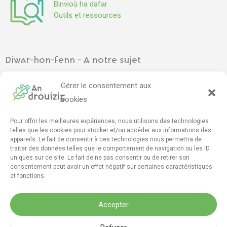
Binvioù ha dafar
Outils et ressources
Diwar-hon-fenn - A notre sujet
Ar gevredigezh
–
L’association
Gérer le consentement aux
Pennadoù kazetennoù
–
Articles de presse
cookies
Pour offrir les meilleures expériences, nous utilisons des technologies
Mont e darempred - Contact
telles que les cookies pour stocker et/ou accéder aux informations des
appareils. Le fait de consentir à ces technologies nous permettra de
Furmskrid daremprediñ
–
Formulaire de contact
traiter des données telles que le comportement de navigation ou les ID
drouizig[da]drouizig[pik]org
uniques sur ce site. Le fait de ne pas consentir ou de retirer son
consentement peut avoir un effet négatif sur certaines caractéristiques
et fonctions.
F
T
Y
I
M
D
a
w
o
n
a
i
Accepter
c
i
u
s
s
s
e
t
t
t
t
c
Menegoù lezenn - Mentions légales