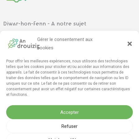
Diwar-hon-fenn - A notre sujet
Ar gevredigezh
–
L’association
Gérer le consentement aux
Pennadoù kazetennoù
–
Articles de presse
cookies
Pour offrir les meilleures expériences, nous utilisons des technologies
Mont e darempred - Contact
telles que les cookies pour stocker et/ou accéder aux informations des
appareils. Le fait de consentir à ces technologies nous permettra de
Furmskrid daremprediñ
–
Formulaire de contact
traiter des données telles que le comportement de navigation ou les ID
drouizig[da]drouizig[pik]org
uniques sur ce site. Le fait de ne pas consentir ou de retirer son
consentement peut avoir un effet négatif sur certaines caractéristiques
et fonctions.
F
T
Y
I
M
D
a
w
o
n
a
i
Accepter
c
i
u
s
s
s
e
t
t
t
t
c
Menegoù lezenn - Mentions légales
Refuser
b
t
u
a
o
o
o
e
b
g
d
r
Mentions légales