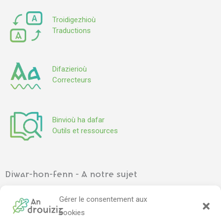
Troidigezhioù
Traductions
Difazierioù
Correcteurs
Binvioù ha dafar
Outils et ressources
Diwar-hon-fenn - A notre sujet
Ar gevredigezh
–
L’association
Gérer le consentement aux
Pennadoù kazetennoù
–
Articles de presse
cookies