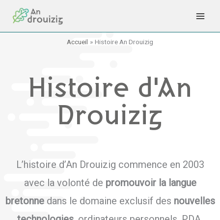
Aller
au
contenu
Accueil
Histoire An Drouizig
Histoire d'An
Drouizig
L’histoire d’An Drouizig commence en 2003
avec la volonté de
promouvoir la langue
bretonne
dans le domaine exclusif des
nouvelles
technologies
, ordinateurs personnels, PDA,