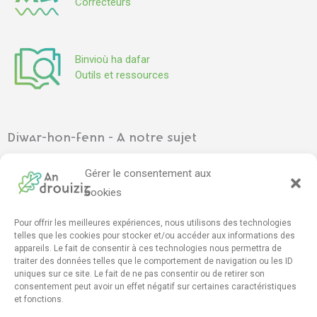
Correcteurs
Binvioù ha dafar
Outils et ressources
Diwar-hon-fenn - A notre sujet
Ar gevredigezh
–
L’association
Gérer le consentement aux
Pennadoù kazetennoù
–
Articles de presse
cookies
Pour offrir les meilleures expériences, nous utilisons des technologies
Mont e darempred - Contact
telles que les cookies pour stocker et/ou accéder aux informations des
appareils. Le fait de consentir à ces technologies nous permettra de
Furmskrid daremprediñ
–
Formulaire de contact
traiter des données telles que le comportement de navigation ou les ID
drouizig[da]drouizig[pik]org
uniques sur ce site. Le fait de ne pas consentir ou de retirer son
consentement peut avoir un effet négatif sur certaines caractéristiques
et fonctions.