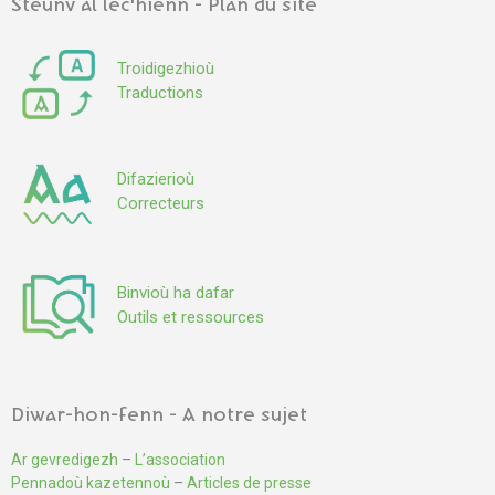
Steuñv al lec'hienn - Plan du site
Troidigezhioù
Traductions
Difazierioù
Correcteurs
Binvioù ha dafar
Outils et ressources
Diwar-hon-fenn - A notre sujet
Ar gevredigezh
–
L’association
Pennadoù kazetennoù
–
Articles de presse