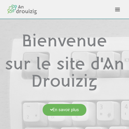
Aller
au
contenu
Bienvenue
sur le site d'An
Drouizig
En savoir plus