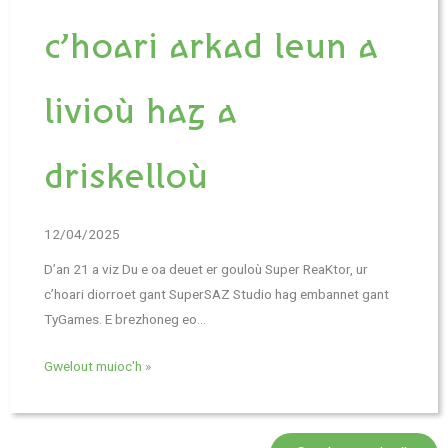
c’hoari arkad leun a
livioù hag a
driskelloù
12/04/2025
D’an 21 a viz Du e oa deuet er gouloù Super ReaKtor, ur
c’hoari diorroet gant SuperSAZ Studio hag embannet gant
TyGames. E brezhoneg eo…
Gwelout muioc'h »