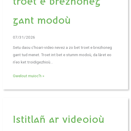
troet e brezhoneg
gant modoù
07/31/2026
Setu daou c’hoari-video nevez a zo bet troet e brezhoneg
gant tud menet. Troet int bet e stumm modoù, da lâret eo
n’eo ket troidigezhioù…
Gwelout muioc'h »
Istitlañ ar videoioù