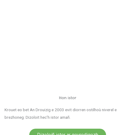
Hon istor
Krouet eo bet An Drouizig e 2003 evit diorren ostilhoù niverel e
brezhoneg. Dizoloit hec’h istor amañ.
Dizoleiñ istor ar gevredigezh