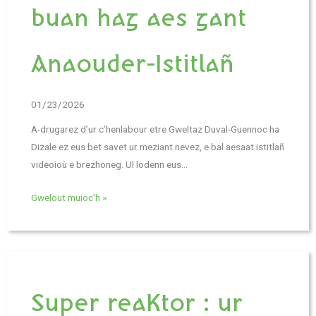
buan hag aes gant
Anaouder-Istitlañ
01/23/2026
A-drugarez d’ur c’henlabour etre Gweltaz Duval-Guennoc ha
Dizale ez eus bet savet ur meziant nevez, e bal aesaat istitlañ
videoioù e brezhoneg. Ul lodenn eus…
Gwelout muioc'h »
Super reaKtor : ur