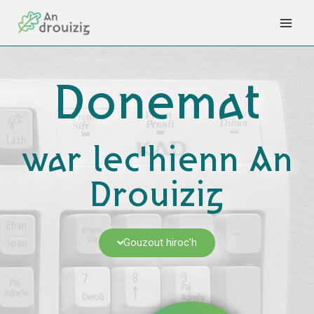
Skip
to
content
Donemat
war lec'hienn An
Drouizig
Gouzout hiroc'h