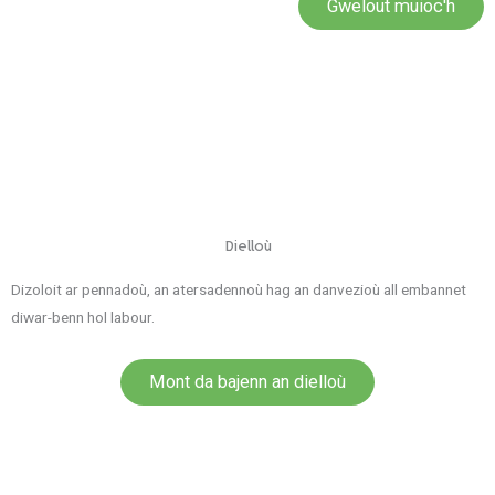
Gwelout muioc'h
Dielloù
Dizoloit ar pennadoù, an atersadennoù hag an danvezioù all embannet
diwar-benn hol labour.
Mont da bajenn an dielloù