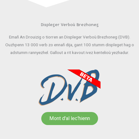
Displeger Verboù Brezhoneg
Emañ An Drouizig o tiorren an Displeger Verboù Brezhoneg (DVB).
Ouzhpenn 13 000 verb zo ennañ dija, gant 100 stumm displeget hag o
adstumm rannyezhel. Gallout a rit kavout ivez kentelioù yezhadur.
Mont d'al lec'hienn