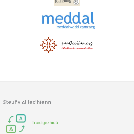
Steuñv al lec'hienn
Troidigezhioù