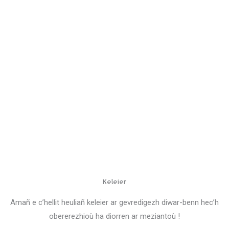
Keleier
Amañ e c’hellit heuliañ keleier ar gevredigezh diwar-benn hec’h
obererezhioù ha diorren ar meziantoù !