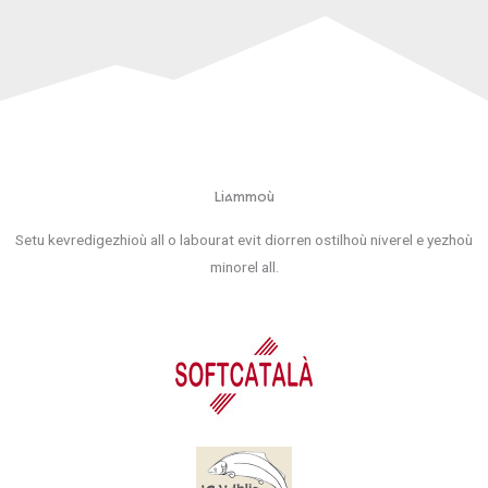
Liammoù
Setu kevredigezhioù all o labourat evit diorren ostilhoù niverel e yezhoù
minorel all.