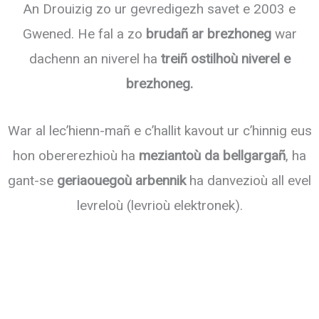
An Drouizig zo ur gevredigezh savet e 2003 e
Gwened. He fal a zo
brudañ ar brezhoneg
war
dachenn an niverel ha
treiñ ostilhoù niverel e
brezhoneg.
War al lec’hienn-mañ e c’hallit kavout ur c’hinnig eus
hon obererezhioù ha
meziantoù da bellgargañ
, ha
gant-se
geriaouegoù arbennik
ha danvezioù all evel
levreloù (levrioù elektronek).