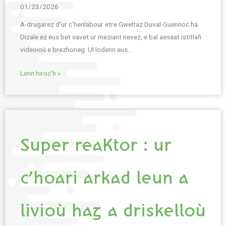
01/23/2026
A-drugarez d’ur c’henlabour etre Gweltaz Duval-Guennoc ha
Dizale ez eus bet savet ur meziant nevez, e bal aesaat istitlañ
videoioù e brezhoneg. Ul lodenn eus…
Lenn hiroc'h »
Super reaKtor : ur
c’hoari arkad leun a
livioù hag a driskelloù