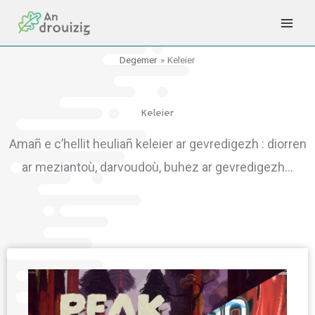
Skip
to
content
Degemer
Keleier
Keleier
Amañ e c’hellit heuliañ keleier ar gevredigezh : diorren
ar meziantoù, darvoudoù, buhez ar gevredigezh…