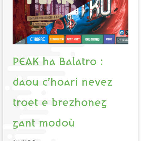
PEAK ha Balatro :
daou c’hoari nevez
troet e brezhoneg
gant modoù
07/31/2026