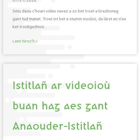
Setu daou c’hoari-video nevez a zo bet troet e brezhoneg
gant tud menet. Troet int bet e stumm modoù, da lâret eo n’eo
ket troidigezhioù…
Lenn hiroc'h »
Istitlañ ar videoioù
buan hag aes gant
Anaouder-Istitlañ