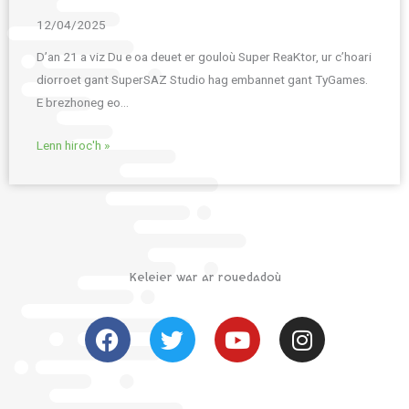
12/04/2025
D’an 21 a viz Du e oa deuet er gouloù Super ReaKtor, ur c’hoari
diorroet gant SuperSAZ Studio hag embannet gant TyGames.
E brezhoneg eo…
Lenn hiroc'h »
Keleier war ar rouedadoù
F
T
Y
I
a
w
o
n
c
i
u
s
e
t
t
t