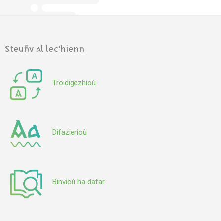
b
t
u
a
o
e
b
g
o
r
e
r
k
a
Steuñv al lec'hienn
m
Troidigezhioù
Difazierioù
Binvioù ha dafar