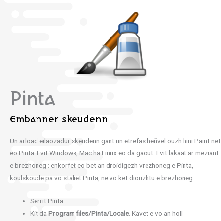
Pinta
Embanner skeudenn
Un arload eilaozadur skeudenn gant un etrefas heñvel ouzh hini Paint.net
eo Pinta. Evit Windows, Mac ha Linux eo da gaout. Evit lakaat ar meziant
e brezhoneg : enkorfet eo bet an droidigezh vrezhoneg e Pinta,
koulskoude pa vo staliet Pinta, ne vo ket diouzhtu e brezhoneg.
Serrit Pinta.
Kit da
Program files/Pinta/Locale
. Kavet e vo an holl