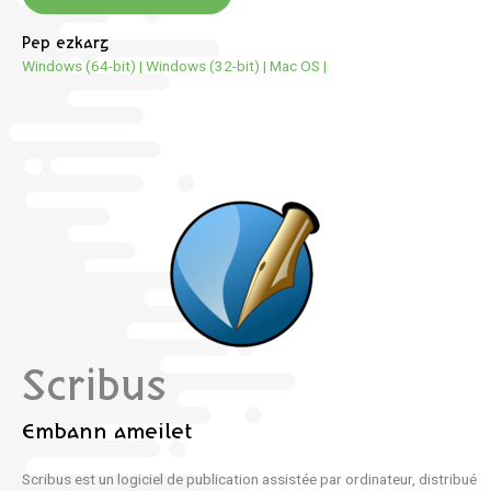
Pep ezkarg
Windows (64-bit)
|
Windows (32-bit)
|
Mac OS
|
Scribus
Embann ameilet
Scribus est un logiciel de publication assistée par ordinateur, distribué