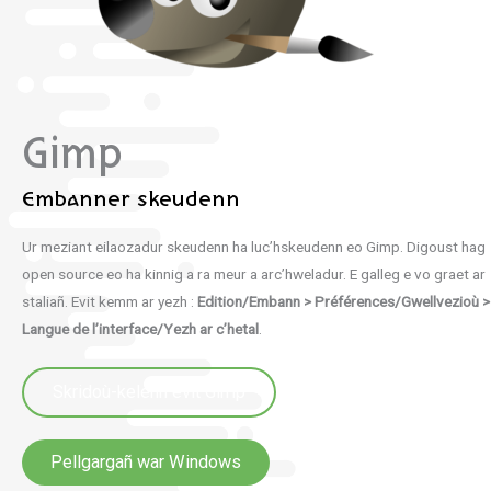
Gimp
Embanner skeudenn
Ur meziant eilaozadur skeudenn ha luc’hskeudenn eo Gimp. Digoust hag
open source eo ha kinnig a ra meur a arc’hweladur. E galleg e vo graet ar
staliañ. Evit kemm ar yezh :
Edition/Embann > Préférences/Gwellvezioù >
Langue de l’interface/Yezh ar c’hetal
.
Skridoù-kelenn evit Gimp
Pellgargañ war Windows