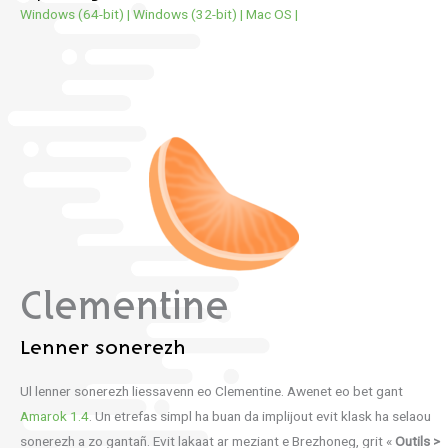
Windows (64-bit)
|
Windows (32-bit)
|
Mac OS
|
Clementine
Lenner sonerezh
Ul lenner sonerezh liessavenn eo Clementine. Awenet eo bet gant
Amarok 1.4
. Un etrefas simpl ha buan da implijout evit klask ha selaou
sonerezh a zo gantañ. Evit lakaat ar meziant e Brezhoneg, grit «
Outils >