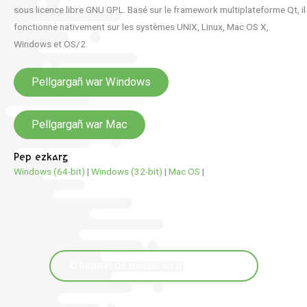
sous licence libre GNU GPL. Basé sur le framework multiplateforme Qt, il
fonctionne nativement sur les systèmes UNIX, Linux, Mac OS X,
Windows et OS/2.
Pellgargañ war Windows
Pellgargañ war Mac
Pep ezkarg
Windows (64-bit)
|
Windows (32-bit)
|
Mac OS
|
Distreiñ da bajenn an troidigezhioù