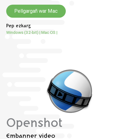
Pellgargañ war Mac
Pep ezkarg
Windows (32-bit)
|
Mac OS
|
Openshot
Embanner video