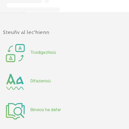
Steuñv al lec'hienn
Troidigezhioù
Difazierioù
Binvioù ha dafar