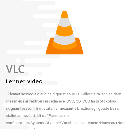
VLC
Lenner video
Ul lenner liesvedia dieub ha digoust eo VLC. Gallout a ra lenn an darn
vrasañ eus ar restroù liesvedia evel DVD, CD, VCD ha protokoloù-
skignañ liesseurt. Evit staliañ ar meziant e brezhoneg : goude bezañ
staliet ar meziant, kit da “Panneau de
configuration/Système/Avancé/Variable d’ajustement/Nouveau (Nom =