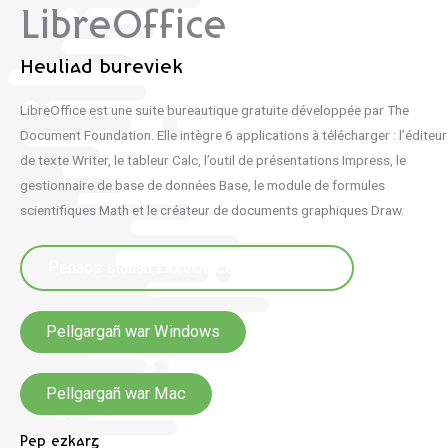
LibreOffice
Heuliad bureviek
LibreOffice est une suite bureautique gratuite développée par The
Document Foundation. Elle intègre 6 applications à télécharger : l’éditeur
de texte Writer, le tableur Calc, l’outil de présentations Impress, le
gestionnaire de base de données Base, le module de formules
scientifiques Math et le créateur de documents graphiques Draw.
Penaos staliañ LibreOffice e brezhoneg
Pellgargañ war Windows
Pellgargañ war Mac
Pep ezkarg