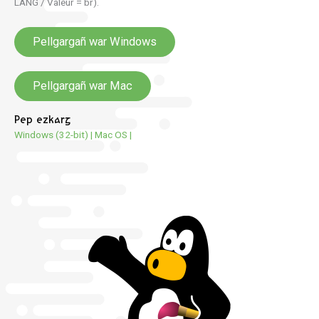
LANG / Valeur = br).
Pellgargañ war Windows
Pellgargañ war Mac
Pep ezkarg
Windows (32-bit)
|
Mac OS
|