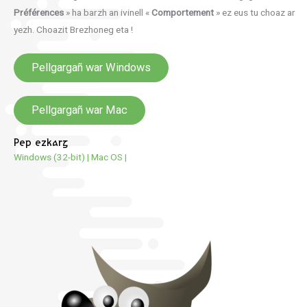
Préférences
» ha barzh an ivinell «
Comportement
» ez eus tu choaz ar
yezh. Choazit Brezhoneg eta !
Pellgargañ war Windows
Pellgargañ war Mac
Pep ezkarg
Windows (32-bit)
|
Mac OS
|