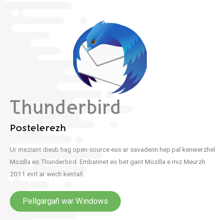
Thunderbird
Postelerezh
Ur meziant dieub hag open-source eus ar savadenn hep pal kenwerzhel
Mozilla eo Thunderbird. Embannet eo bet gant Mozilla e miz Meurzh
2011 evit ar wech kentañ.
Pellgargañ war Windows