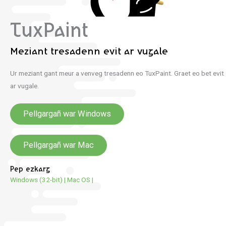
TuxPaint
Meziant tresadenn evit ar vugale
Ur meziant gant meur a venveg tresadenn eo TuxPaint. Graet eo bet evit
ar vugale.
Pellgargañ war Windows
Pellgargañ war Mac
Pep ezkarg
Windows (32-bit)
|
Mac OS
|