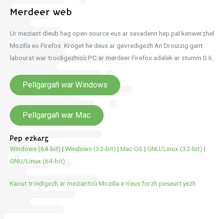
Merdeer web
Ur meziant dieub hag open-source eus ar savadenn hep pal kenwerzhel
Mozilla eo Firefox. Kroget he deus ar gevredigezh An Drouizig gant
labourat war troidigezhioù PC ar merdeer Firefox adalek ar stumm 0.6.
Pellgargañ war Windows
Pellgargañ war Mac
Pep ezkarg
Windows (64-bit)
|
Windows (32-bit)
|
Mac OS
|
GNU/Linux (32-bit)
|
GNU/Linux (64-bit)
Kaout troidigezh ar meziantoù Mozilla e n’eus forzh peseurt yezh