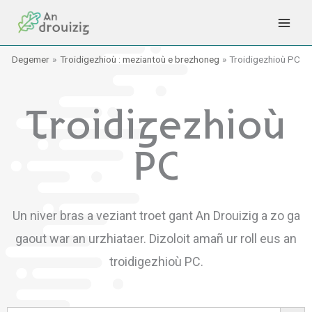
Skip
to
content
Degemer
Troidigezhioù : meziantoù e brezhoneg
Troidigezhioù PC
Troidigezhioù
PC
Un niver bras a veziant troet gant An Drouizig a zo ga
gaout war an urzhiataer. Dizoloit amañ ur roll eus an
troidigezhioù PC.
Search Button
Search