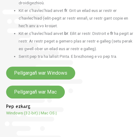
droidigezhioù.
Kit er c’havlec’hiad anvet
fr
. Grit un eilad eus ar restr er
c’havlec’hiad (eilit-pegit ar restr ennañ, ur restr gant copie en
hec’h anv a vo krouet.
Kit er c’havlec’hiad anvet
br
. Eilit ar restr. Distroit e
fr
ha pegit ar
restr. Ar restr peget a gemero plas ar restr e galleg (setu perak
eo gwell ober un eilad eus ar restr e galleg).
Serrit pep tra ha lañsit Pinta. E brezhoneg e vo pep tra.
Pellgargañ war Windows
Pellgargañ war Mac
Pep ezkarg
Windows (32-bit)
|
Mac OS
|