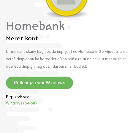
Homebank
Merer kont
Ur meziant skañv hag aes da implijout eo Homebank. Servijout a ra da
verañ dispignoù ha korvoderioù ha reiñ a ra tu da sellout mat ouzh an
doareoù dispign hag ouzh darparzh ar budjed.
Pellgargañ war Windows
Pep ezkarg
Windows (64-bit)