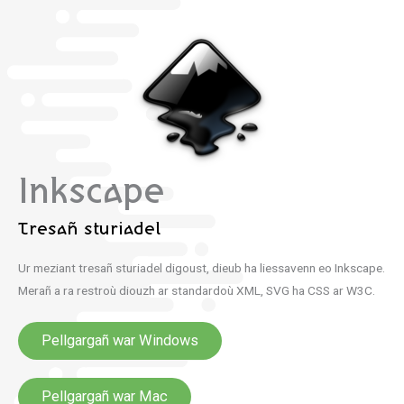
Inkscape
Tresañ sturiadel
Ur meziant tresañ sturiadel digoust, dieub ha liessavenn eo Inkscape.
Merañ a ra restroù diouzh ar standardoù XML, SVG ha CSS ar W3C.
Pellgargañ war Windows
Pellgargañ war Mac