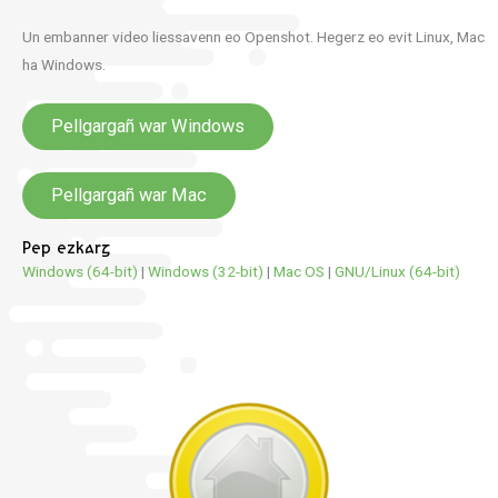
Un embanner video liessavenn eo Openshot. Hegerz eo evit Linux, Mac
ha Windows.
Pellgargañ war Windows
Pellgargañ war Mac
Pep ezkarg
Windows (64-bit)
|
Windows (32-bit)
|
Mac OS
|
GNU/Linux (64-bit)