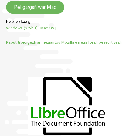
Pellgargañ war Mac
Pep ezkarg
Windows (32-bit)
|
Mac OS
|
Kaout troidigezh ar meziantoù Mozilla e n’eus forzh peseurt yezh