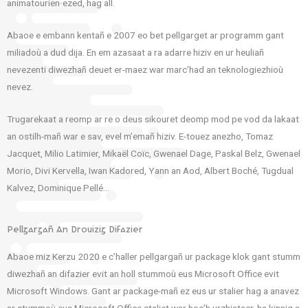
animatourien·ezed, hag all.
Abaoe e embann kentañ e 2007 eo bet pellgarget ar programm gant
miliadoù a dud dija. En em azasaat a ra adarre hiziv en ur heuliañ
nevezenti diwezhañ deuet er-maez war marc’had an teknologiezhioù
nevez.
Trugarekaat a reomp ar re o deus sikouret deomp mod pe vod da lakaat
an ostilh-mañ war e sav, evel m’emañ hiziv. E-touez anezho, Tomaz
Jacquet, Milio Latimier, Mikaël Coïc, Gwenael Dage, Paskal Belz, Gwenael
Morio, Divi Kervella, Iwan Kadored, Yann an Aod, Albert Boché, Tugdual
Kalvez, Dominique Pellé…
Pellgargañ An Drouizig Difazier
Abaoe miz Kerzu 2020 e c’haller pellgargañ ur package klok gant stumm
diwezhañ an difazier evit an holl stummoù eus Microsoft Office evit
Microsoft Windows. Gant ar package-mañ ez eus ur stalier hag a anavez
ar stummoù eus Microsoft Office staliet war hoc’h urzhiataer, ha kinnig a