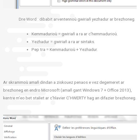
Dre Word : dibabit arventennoù gwiriañ yezhadur ar brezhoneg.
Kemmadurioù = gwiriañ a ra ar c’hemmadurioù.
Yezhadur = gwiriañ a ra ar sintaks.
Pep tra = Kemmadurioù + Yezhadur.
Ar skrammoù amañ dindan a ziskouez penaos e vez degemeret ar
brezhoneg en endro Microsoft (amañ gant Windows 7 + Office 2013),
kentre m’eo bet staliet ar c’hlavier C’HWERTY hag an difazier brezhoneg.