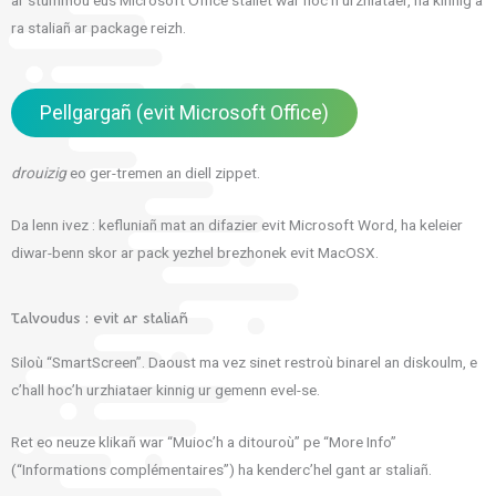
ra staliañ ar package reizh.
Pellgargañ (evit Microsoft Office)
drouizig
eo ger-tremen an diell zippet.
Da lenn ivez : kefluniañ mat an difazier evit Microsoft Word, ha keleier
diwar-benn skor ar pack yezhel brezhonek evit MacOSX.
Talvoudus : evit ar staliañ
Siloù “SmartScreen”. Daoust ma vez sinet restroù binarel an diskoulm, e
c’hall hoc’h urzhiataer kinnig ur gemenn evel-se.
Ret eo neuze klikañ war “Muioc’h a ditouroù” pe “More Info”
(“Informations complémentaires”) ha kenderc’hel gant ar staliañ.