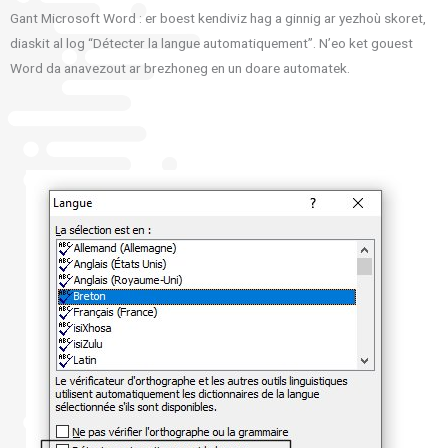
Gant Microsoft Word : er boest kendiviz hag a ginnig ar yezhoù skoret,
diaskit al log “Détecter la langue automatiquement”. N’eo ket gouest
Word da anavezout ar brezhoneg en un doare automatek.