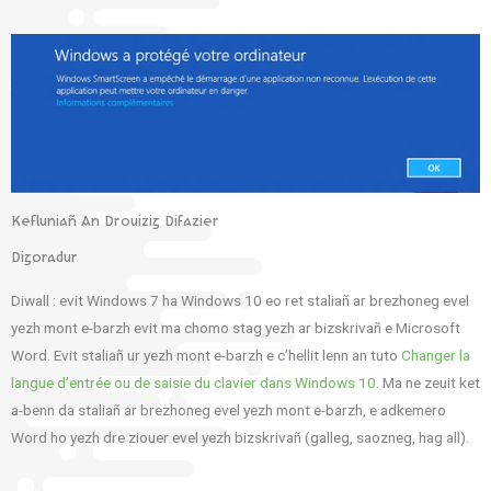
Kefluniañ An Drouizig Difazier
Digoradur
Diwall : evit Windows 7 ha Windows 10 eo ret staliañ ar brezhoneg evel
yezh mont e-barzh evit ma chomo stag yezh ar bizskrivañ e Microsoft
Word. Evit staliañ ur yezh mont e-barzh e c’hellit lenn an tuto
Changer la
langue d’entrée ou de saisie du clavier dans Windows 10
. Ma ne zeuit ket
a-benn da staliañ ar brezhoneg evel yezh mont e-barzh, e adkemero
Word ho yezh dre ziouer evel yezh bizskrivañ (galleg, saozneg, hag all).