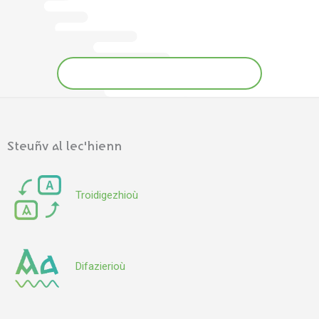
Distreiñ da bajenn an difazierioù
Steuñv al lec'hienn
Troidigezhioù
Difazierioù