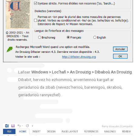
Lañser
Windows > Loc’hañ > An Drouizig > Dibaboù An Drouizig
.
Dibabit, hervez ho ezhommoù, arventennoù kargañ ar
geriadurioù da zibab (nevezc’herioù, barennigoù, skraboù,
geriadurioù rannyezhel).