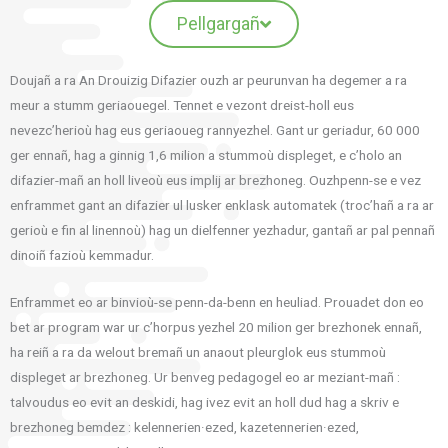
Pellgargañ
Doujañ a ra An Drouizig Difazier ouzh ar peurunvan ha degemer a ra
meur a stumm geriaouegel. Tennet e vezont dreist-holl eus
nevezc’herioù hag eus geriaoueg rannyezhel. Gant ur geriadur, 60 000
ger ennañ, hag a ginnig 1,6 milion a stummoù displeget, e c’holo an
difazier-mañ an holl liveoù eus implij ar brezhoneg. Ouzhpenn-se e vez
enframmet gant an difazier ul lusker enklask automatek (troc’hañ a ra ar
gerioù e fin al linennoù) hag un dielfenner yezhadur, gantañ ar pal pennañ
dinoiñ fazioù kemmadur.
Enframmet eo ar binvioù-se penn-da-benn en heuliad. Prouadet don eo
bet ar program war ur c’horpus yezhel 20 milion ger brezhonek ennañ,
ha reiñ a ra da welout bremañ un anaout pleurglok eus stummoù
displeget ar brezhoneg. Ur benveg pedagogel eo ar meziant-mañ :
talvoudus eo evit an deskidi, hag ivez evit an holl dud hag a skriv e
brezhoneg bemdez : kelennerien·ezed, kazetennerien·ezed,