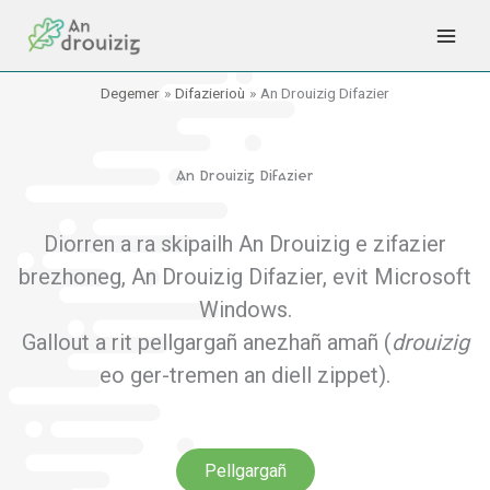
Skip
to
content
Degemer
Difazierioù
An Drouizig Difazier
An Drouizig Difazier
Diorren a ra skipailh An Drouizig e zifazier
brezhoneg, An Drouizig Difazier, evit Microsoft
Windows.
Gallout a rit pellgargañ anezhañ amañ (
drouizig
eo
g
er-tremen an diell zippet
).
Pellgargañ