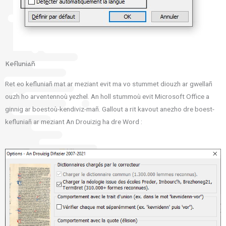
Kefluniañ
Ret eo kefluniañ mat ar meziant evit ma vo stummet diouzh ar gwellañ
ouzh ho arventennoù yezhel. An holl stummoù evit Microsoft Office a
ginnig ar boestoù-kendiviz-mañ. Gallout a rit kavout anezho dre boest-
kefluniañ ar meziant An Drouizig ha dre Word :