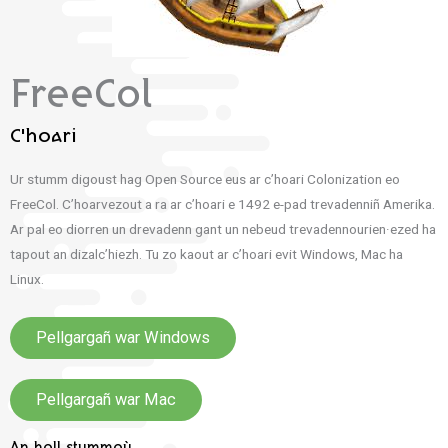
FreeCol
C'hoari
Ur stumm digoust hag Open Source eus ar c’hoari Colonization eo
FreeCol. C’hoarvezout a ra ar c’hoari e 1492 e-pad trevadenniñ Amerika.
Ar pal eo diorren un drevadenn gant un nebeud trevadennourien·ezed ha
tapout an dizalc’hiezh. Tu zo kaout ar c’hoari evit Windows, Mac ha
Linux.
Pellgargañ war Windows
Pellgargañ war Mac