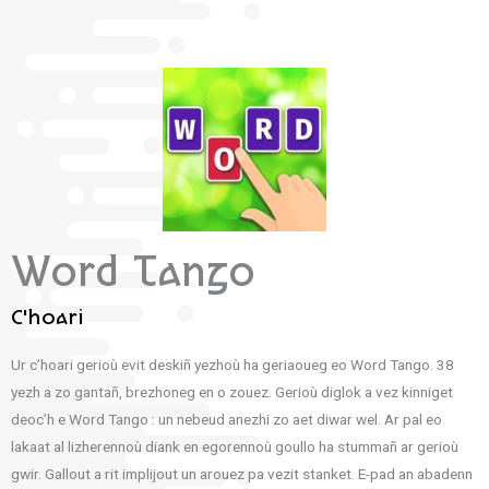
Word Tango
C'hoari
Ur c’hoari gerioù evit deskiñ yezhoù ha geriaoueg eo Word Tango. 38
yezh a zo gantañ, brezhoneg en o zouez. Gerioù diglok a vez kinniget
deoc’h e Word Tango : un nebeud anezhi zo aet diwar wel. Ar pal eo
lakaat al lizherennoù diank en egorennoù goullo ha stummañ ar gerioù
gwir. Gallout a rit implijout un arouez pa vezit stanket. E-pad an abadenn