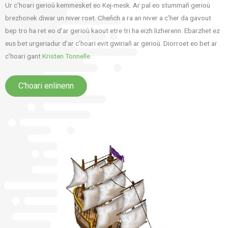
Ur c’hoari gerioù kemmesket eo Kej-mesk. Ar pal eo stummañ gerioù
brezhonek diwar un niver roet. Cheñch a ra an niver a c’her da gavout
bep tro ha ret eo d’ar gerioù kaout etre tri ha eizh lizherenn. Ebarzhet ez
eus bet urgeriadur d’ar c’hoari evit gwiriañ ar gerioù. Diorroet eo bet ar
c’hoari gant
Kristen Tonnelle
.
C'hoari enlinenn