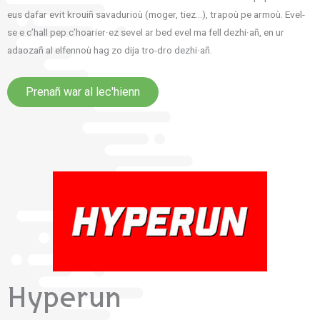
eus dafar evit krouiñ savadurioù (moger, tiez…), trapoù pe armoù. Evel-
se e c’hall pep c’hoarier·ez sevel ar bed evel ma fell dezhi·añ, en ur
adaozañ al elfennoù hag zo dija tro-dro dezhi·añ.
Prenañ war al lec'hienn
Hyperun