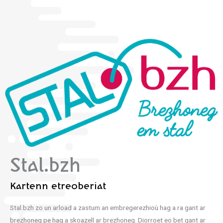
Stal.bzh
Kartenn etreoberiat
Stal.bzh zo un arload a zastum an embregerezhioù hag a ra gant ar
brezhoneg pe hag a skoazell ar brezhoneg. Diorroet eo bet gant ar