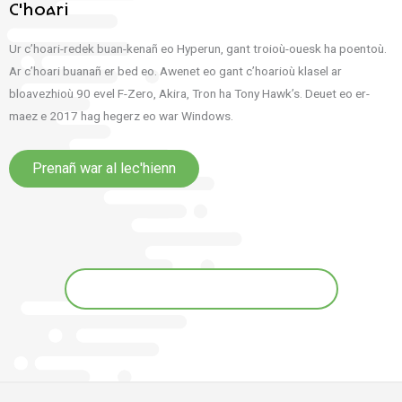
C'hoari
Ur c’hoari-redek buan-kenañ eo Hyperun, gant troioù-ouesk ha poentoù.
Ar c’hoari buanañ er bed eo. Awenet eo gant c’hoarioù klasel ar
bloavezhioù 90 evel F-Zero, Akira, Tron ha Tony Hawk’s. Deuet eo er-
maez e 2017 hag hegerz eo war Windows.
Prenañ war al lec'hienn
Distreiñ da bajenn an troidigezhioù