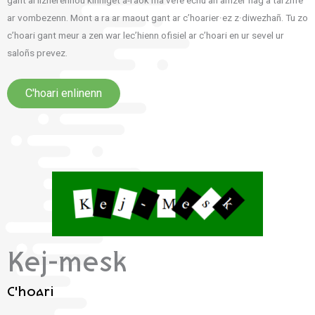
ar vombezenn. Mont a ra ar maout gant ar c’hoarier·ez z·diwezhañ. Tu zo
c’hoari gant meur a zen war lec’hienn ofisiel ar c’hoari en ur sevel ur
saloñs prevez.
C'hoari enlinenn
Kej-mesk
C'hoari