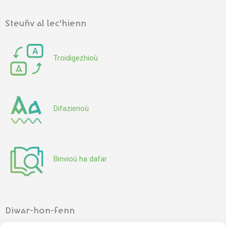
Steuñv al lec'hienn
Troidigezhioù
Difazierioù
Binvioù ha dafar
Diwar-hon-fenn