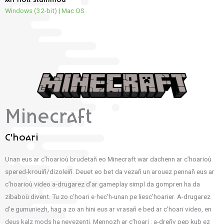
An holl stummoù
Windows (32-bit)
|
Mac OS
Minecraft
C'hoari
Unan eus ar c’hoarioù brudetañ eo Minecraft war dachenn ar c’hoarioù
spered-krouiñ/dizoleiñ. Deuet eo bet da vezañ un arouez pennañ eus ar
c’hoarioù video a-drugarez d’ar gameplay simpl da gompren ha da
zibaboù divent. Tu zo c’hoari e·hec’h-unan pe liesc’hoarier. A-drugarez
d’e gumuniezh, hag a zo an hini eus ar vrasañ e bed ar c’hoari video, en
deus kalz mods ha nevezenti. Mennozh ar c’hoari : a-dreñv pep kub ez