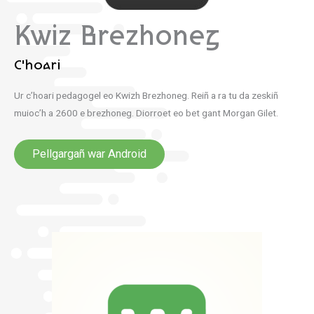
Kwiz Brezhoneg
C'hoari
Ur c’hoari pedagogel eo Kwizh Brezhoneg. Reiñ a ra tu da zeskiñ
muioc’h a 2600 e brezhoneg. Diorroet eo bet gant Morgan Gilet.
Pellgargañ war Android