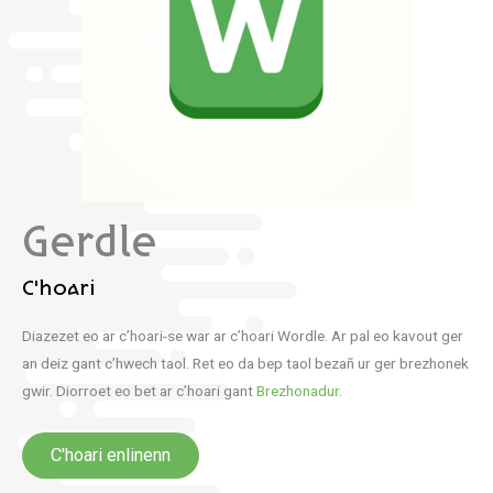
Gerdle
C'hoari
Diazezet eo ar c’hoari-se war ar c’hoari Wordle. Ar pal eo kavout ger
an deiz gant c’hwech taol. Ret eo da bep taol bezañ ur ger brezhonek
gwir. Diorroet eo bet ar c’hoari gant
Brezhonadur
.
C'hoari enlinenn