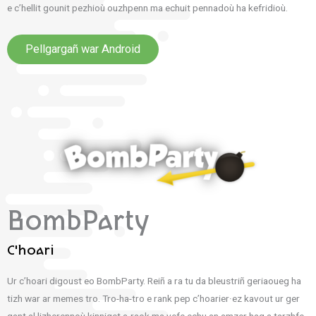
e c’hellit gounit pezhioù ouzhpenn ma echuit pennadoù ha kefridioù.
Pellgargañ war Android
BombParty
C'hoari
Ur c’hoari digoust eo BombParty. Reiñ a ra tu da bleustriñ geriaoueg ha
tizh war ar memes tro. Tro-ha-tro e rank pep c’hoarier·ez kavout ur ger
gant al lizherennoù kinniget a-raok ma vefe echu an amzer hag a tarzhfe