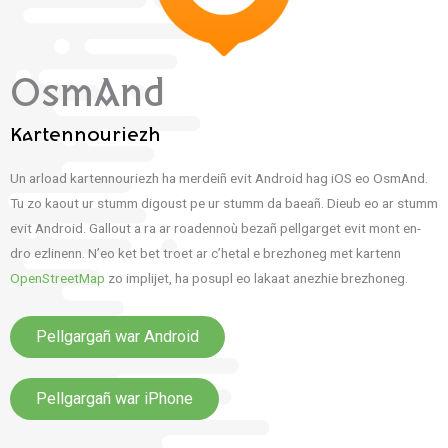
OsmAnd
Kartennouriezh
Un arload kartennouriezh ha merdeiñ evit Android hag iOS eo OsmAnd.
Tu zo kaout ur stumm digoust pe ur stumm da baeañ. Dieub eo ar stumm
evit Android. Gallout a ra ar roadennoù bezañ pellgarget evit mont en-
dro ezlinenn. N’eo ket bet troet ar c’hetal e brezhoneg met kartenn
OpenStreetMap
zo implijet, ha posupl eo lakaat anezhie brezhoneg.
Pellgargañ war Android
Pellgargañ war iPhone