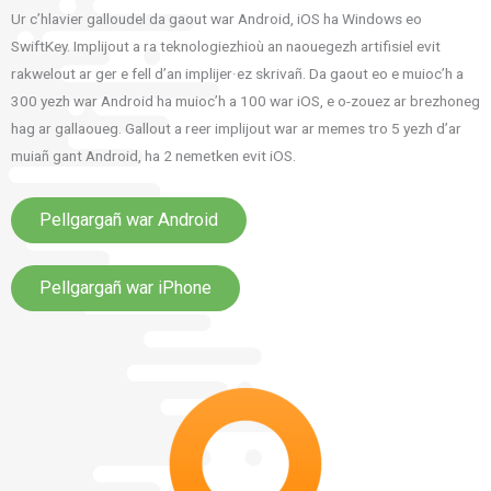
Ur c’hlavier galloudel da gaout war Android, iOS ha Windows eo
SwiftKey. Implijout a ra teknologiezhioù an naouegezh artifisiel evit
rakwelout ar ger e fell d’an implijer·ez skrivañ. Da gaout eo e muioc’h a
300 yezh war Android ha muioc’h a 100 war iOS, e o-zouez ar brezhoneg
hag ar gallaoueg. Gallout a reer implijout war ar memes tro 5 yezh d’ar
muiañ gant Android, ha 2 nemetken evit iOS.
Pellgargañ war Android
Pellgargañ war iPhone