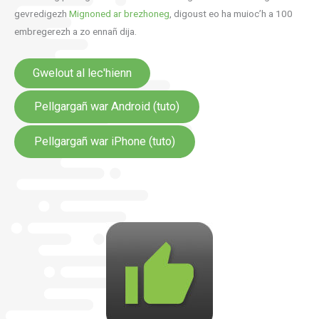
gevredigezh
Mignoned ar brezhoneg
, digoust eo ha muioc’h a 100
embregerezh a zo ennañ dija.
Gwelout al lec'hienn
Pellgargañ war Android (tuto)
Pellgargañ war iPhone (tuto)