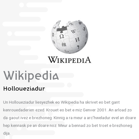
Wikipedia
Holloueziadur
Un Holloueziadur liesyezhek eo Wikipedia ha skrivet eo bet gant
kenrouedaderien·ezed. Krouet eo bet e miz Genver 2001. An arload zo
da gaout ivez e brezhoneg. Kinnig a ra meur a arc’hweladur evel an doare
hep kennask pe an doare noz. Meur a bennad zo bet troet e brezhoneg
dija.