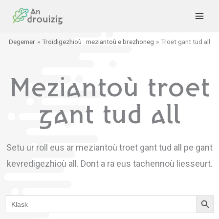
Skip
to
content
Degemer
Troidigezhioù : meziantoù e brezhoneg
Troet gant tud all
Meziantoù troet
gant tud all
Setu ur roll eus ar meziantoù troet gant tud all pe gant
kevredigezhioù all. Dont a ra eus tachennoù liesseurt.
Search Button
Search
for: