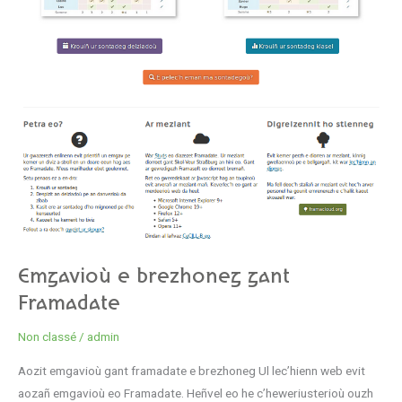
Emgavioù e brezhoneg gant
Framadate
Non classé
/
admin
Aozit emgavioù gant framadate e brezhoneg Ul lec’hienn web evit
aozañ emgavioù eo Framadate. Heñvel eo he c’heweriusterioù ouzh