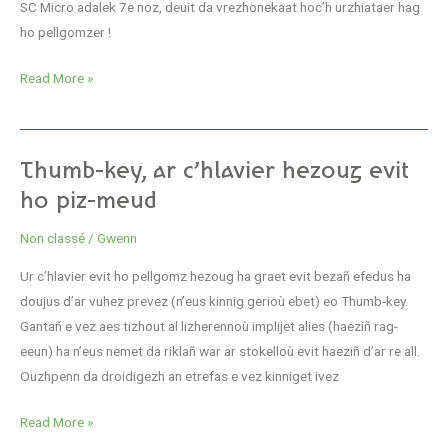
SC Micro adalek 7e noz, deuit da vrezhonekaat hoc’h urzhiataer hag
a
ho pellgomzer !
viz
Meurzh
Read More »
Thumb-
Thumb-key, ar c’hlavier hezoug evit
key,
ho piz-meud
ar
Non classé
/
Gwenn
c’hlavier
hezoug
Ur c’hlavier evit ho pellgomz hezoug ha graet evit bezañ efedus ha
evit
doujus d’ar vuhez prevez (n’eus kinnig gerioù ebet) eo Thumb-key.
ho
Gantañ e vez aes tizhout al lizherennoù implijet alies (haeziñ rag-
piz-
eeun) ha n’eus nemet da riklañ war ar stokelloù evit haeziñ d’ar re all.
meud
Ouzhpenn da droidigezh an etrefas e vez kinniget ivez
Read More »