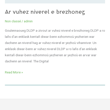
Ar vuhez niverel e brezhoneg
Non classé
/
admin
Goulennaoueg DLDP a-zivout ar vuhez niverel e brezhoneg DLDP a ro
lañs d’an enklask kentañ diwar-benn ezhommoù yezherien war
dachenn an niverel hag ar vuhez niverel er yezhoù vihanniver. Un
enklask diwar-benn ar vuhez niverel DLDP a ro lañs d’an enklask
kentañ diwar-benn ezhommoù yezherien ar yezhoù en arvar war
dachenn an niverel. The Digital
Read More »