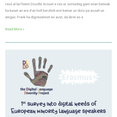
reoù al lec’hienn Doodle: krouet e vez ur sontadeg gant unan bennak
ha kaset an ere d’an holl berzhidi evit kemer un diviz pe aozañ un
emgav. Frank ha digreizennet eo avat, da lâret eo e
Read More »
Ar
vuhez
niverel
e
brezhoneg