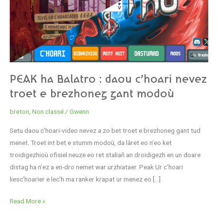
daou
c’hoari
nevez
troet
e
brezhoneg
PEAK ha Balatro : daou c’hoari nevez
gant
modoù
troet e brezhoneg gant modoù
breton
,
Non classé
/
Gwenn
Setu daou c’hoari-video nevez a zo bet troet e brezhoneg gant tud
menet. Troet int bet e stumm modoù, da lâret eo n’eo ket
troidigezhioù ofisiel neuze eo ret staliañ an droidigezh en un doare
distag ha n’ez a en-dro nemet war urzhiataer. Peak Ur c’hoari
liesc’hoarier e lec’h ma ranker krapat ur menez eo […]
Read More »