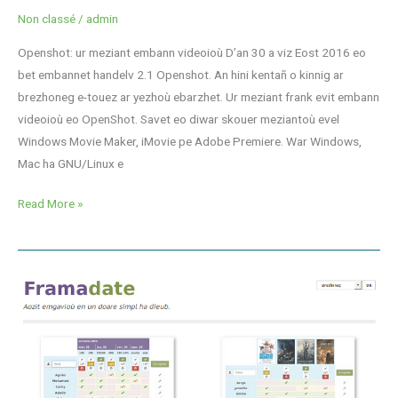
Non classé
/
admin
Openshot: ur meziant embann videoioù D’an 30 a viz Eost 2016 eo
bet embannet handelv 2.1 Openshot. An hini kentañ o kinnig ar
brezhoneg e-touez ar yezhoù ebarzhet. Ur meziant frank evit embann
videoioù eo OpenShot. Savet eo diwar skouer meziantoù evel
Windows Movie Maker, iMovie pe Adobe Premiere. War Windows,
Mac ha GNU/Linux e
Read More »
Emgavioù
e
brezhoneg
gant
Framadate