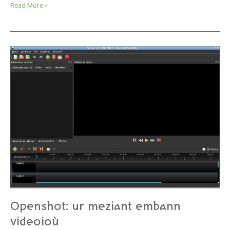
Read More »
Openshot:
ur
meziant
embann
videoioù
Openshot: ur meziant embann
videoioù