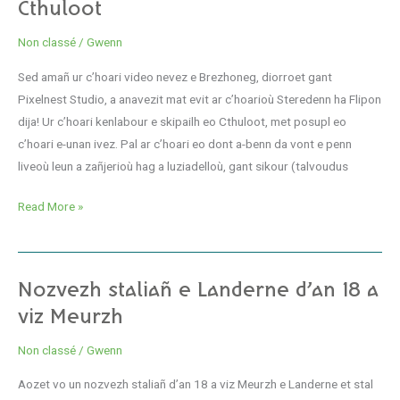
teñzorioù
Cthuloot
gant
Non classé
/
Gwenn
ho
mignoned
Sed amañ ur c’hoari video nevez e Brezhoneg, diorroet gant
e
Pixelnest Studio, a anavezit mat evit ar c’hoarioù Steredenn ha Flipon
Cthuloot
dija! Ur c’hoari kenlabour e skipailh eo Cthuloot, met posupl eo
c’hoari e-unan ivez. Pal ar c’hoari eo dont a-benn da vont e penn
liveoù leun a zañjerioù hag a luziadelloù, gant sikour (talvoudus
Read More »
Nozvezh
Nozvezh staliañ e Landerne d’an 18 a
staliañ
viz Meurzh
e
Non classé
/
Gwenn
Landerne
d’an
Aozet vo un nozvezh staliañ d’an 18 a viz Meurzh e Landerne et stal
18