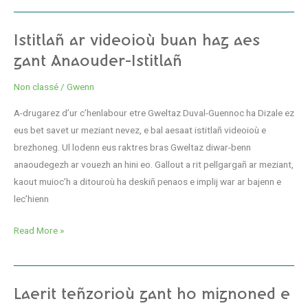
Istitlañ
Istitlañ ar videoioù buan hag aes
ar
gant Anaouder-Istitlañ
videoioù
Non classé
/
Gwenn
buan
hag
A-drugarez d’ur c’henlabour etre Gweltaz Duval-Guennoc ha Dizale ez
aes
eus bet savet ur meziant nevez, e bal aesaat istitlañ videoioù e
gant
brezhoneg. Ul lodenn eus raktres bras Gweltaz diwar-benn
Anaouder-
anaoudegezh ar vouezh an hini eo. Gallout a rit pellgargañ ar meziant,
Istitlañ
kaout muioc’h a ditouroù ha deskiñ penaos e implij war ar bajenn e
lec’hienn
Read More »
Laerit
Laerit teñzorioù gant ho mignoned e