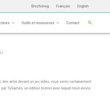
Brezhoneg
Français
English
Recherche
cteurs
Outils et ressources
Contact
 !
c des amis devant un jeu vidéo, vous serez certainement
dité par TyGames, un éditeur breton avec lequel nous avons