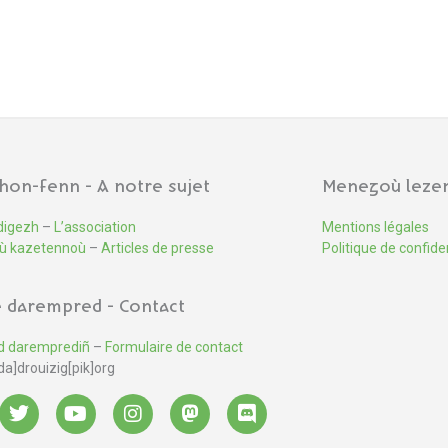
hon-fenn - A notre sujet
Menegoù lezen
digezh
–
L’association
Mentions légales
ù kazetennoù
–
Articles de presse
Politique de confiden
 darempred - Contact
d daremprediñ
–
Formulaire de contact
da]drouizig[pik]org
T
Y
I
M
D