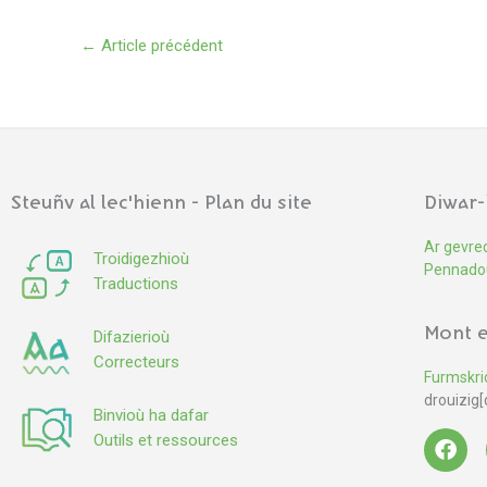
←
Article précédent
Steuñv al lec'hienn - Plan du site
Diwar-
Ar gevre
Troidigezhioù
Pennado
Traductions
Mont e
Difazierioù
Correcteurs
Furmskri
drouizig[
Binvioù ha dafar
Outils et ressources
F